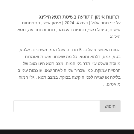
יתרונות אימון התודעה בשיטת תטא הילינג
על ידי
תמר אלול
|
דצמ 4, 2024
|
אימון אישי
,
התפתחות
אישית
,
טיפול רגשי
,
רוחניות והעצמה
,
רוחניות ותודעה
,
תטא
הילינג
המוח האנושי פועל ב- 5 תדרים שכל הזמן משתנים- אלפא,
בטא, גמא, דלתא ותטא. כל מה שאנחנו עושות ואומרות
מווסת ונשלט ע"י תדר גלי המוח. מצב תטא הינו מצב של
הרפייה עמוקה. כמו שבריר שנייה לאחר שאנו עוצמות עיניים
בלילה או שנייה לפני היקיצה בבוקר. במצב תטא , גלי המוח
מואטים...
חיפוש