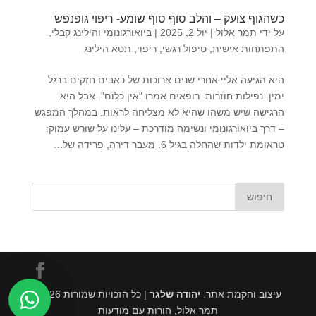
כשהגוף צועק – והלב סוף סוף שומע- ריפוי גופנפש
על ידי
תמר אלול
|
יול 2, 2025
|
ביואורגונומי והילינג קבלי
,
התפתחות אישית
,
טיפול רגשי
,
ריפוי
,
תטא הילינג
היא הגיעה אליי אחרי שנים ארוכות של כאבים חזקים ברגל
ימין. נפילות חוזרות. רופאים אמרו "אין כלום". אבל היא
הרגישה שיש משהו שהיא לא מצליחה לראות. במהלך המפגש
– דרך ביואורגונומי ונשימה מודרכת – עלינו על שורש עמוק:
טראומת ילדות שהחלה בגיל 6. מעבר דירה, פרידה של...
חיפוש
עיצוב והקמת אתר:
יהודה שלגר
| כל הזכויות שמורות 2026.
תמר אלול, הורות עם מודעות