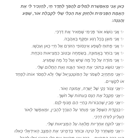
כָּאן אֲנִי מְאַפְשֵׁרת לְמִלִּים לַהֲפֹךְ לַתֶּדֶר חַי, לְהַזְכִּיר לִי אֶת
הָאֱמֶת הַפְּנִימִית וּלְחַזֵּק אֶת הַכְּלִי שֶׁלִּי לְקַבָּלַת אוֹר, שֶׁפַע
וַהֲגָנָה:
✨ אֲנִי נוֹשֵׂא אוֹר פְּנִימִי שֶׁמֵּאִיר אֶת דַּרְכִּי.
✨ אֲנִי מוּגָן בְּכָל רֶגַע וּמֻקָּף בְּאַהֲבָה.
✨ אֲנִי פָּתוּחַ לְשֶׁפַע אֵינְסוֹפִי הַזּוֹרֵם אֶל חַיַּי כָּאן וְעַכְשָׁו.
✨ אֲנִי בּוֹחֵר בָּאֱמוּנָה, בְּשִׂמְחָה וּבַטּוֹב כִּמְצִיאוּת נוֹכַחַת.
✨ אֲנִי מוֹדֶה עַל כָּל מָה שֶׁיֵּשׁ וְעַל כָּל מָה שֶׁמַּגִּיעַ.
✨אֲנִי נוֹשֵׂא בְּתוֹכִי אֶת הָאוֹר הַגָּנוּז וְאֶת הַחֲלוֹם שֶׁלִּי.
✨אֲנִי מִתְחַיֵּב לִשְׁמֹר עַל הַפּוֹטֶנְצְיָאל שֶׁלִּי וְלֹא לִמְסֹר אוֹתוֹ לְפַחַד
אוֹ לִקְשָׁיִים.
✨אֲנִי צִנּוֹר נָקִי שֶׁל יָשְׁרָהּ, אֱמוּנָה וְאוֹר.
✨אֲנִי מְקַבֵּל אֶת הַנֵּס בְּעִתּוֹת שֶׁל חֹשֶׁךְ.
✨אֲנִי מֵבִין שֶׁהַבּוֹרוֹת בְּחַיַּי הֵם מָנוֹף לְנֵס.
✨בִּנְקֻדַּת הַשֵּׁפֶל אֲנִי מְוַתֵּר עַל הַצֹּרֶךְ לְהָבִין, וּמְאַפְשֵׁר לָאוֹר
הָעֶלְיוֹן לִזְרֹחַ דַּרְכִּי.
✨אֲנִי לוֹקֵחַ אַחְרָיוּת מְלֵאָה עַל הַמְּצִיאוּת שֶׁלִּי.
✨אֲנִי מְשַׁחְרֵר כָּל טִינָה וּבוֹחֵר בְּדִמְיוֹנִי אֶת הַמַּצָּב הָאִידֵאָלִי כְּאִלּוּ
הוּא כְּבָר הִתְגַּשֵּׁם –
בְּכָךְ אֲנִי מַכְשִׁיר אֶת כְּלֵי הָרָצוֹן שֶׁלִּי לְקַבֵּל