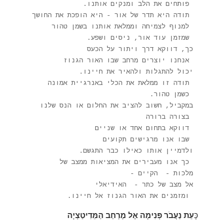
 ומזמנים את האור הגנוז אל חיינו.
כָּ
עֵת נַעֲבֹר פְּנִימָה אֶל מֶרְחַב הַמֵּדִיטַצְיָה