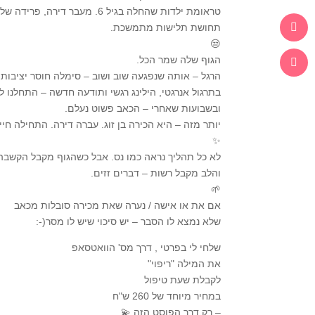
טראומת ילדות שהחלה בגיל 6. מעבר דירה, פרידה של ההורים,
תחושת תלישות מתמשכת.
😒
הגוף שלה שמר הכל.
הרגל – אותה שנפגעה שוב ושוב – סימלה חוסר יציבות.
בתרגול אנרגטי, הילינג רגשי ותודעה חדשה – התחלנו ל
ובשבועות שאחרי – הכאב פשוט נעלם.
יותר מזה – היא הכירה בן זוג. עברה דירה. התחילה חי
✨
לא כל תהליך נראה כמו נס. אבל כשהגוף מקבל הקשבה
והלב מקבל רשות – דברים זזים.
🌱
אם את או אישה / נערה שאת מכירה סובלות מכאב
שלא נמצא לו הסבר – יש סיכוי שיש לו מסר⁦:⁠-⁠)⁩
שלחי לי בפרטי , דרך מס' הוואטסאפ
את המילה "ריפוי"
לקבלת שעת טיפול
במחיר מיוחד של 260 ש"ח
– רק דרך הפוסט הזה 💫