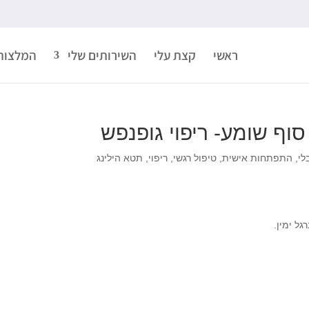
ראשי
קצת עלי
השירותים שלי
המלצות
סוף שומע- ריפוי גופנפש
לי
,
התפתחות אישית
,
טיפול רגשי
,
ריפוי
,
תטא הילינג
גל ימין.