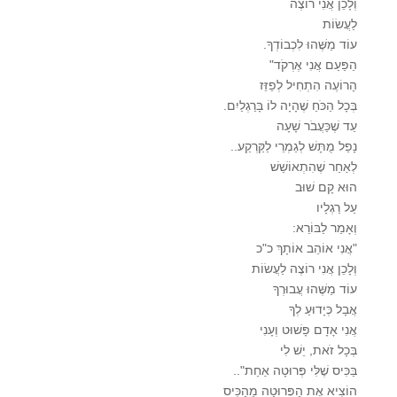
וְלָכֵן אֲנִי רוֹצֶה
לַעֲשׂוֹת
עוֹד מַשֶּׁהוּ לִכְבוֹדְךָ.
הַפַּעַם אֲנִי אֶרְקֹד"
הָרוֹעֶה הִתְחִיל לְפַזֵּז
בְּכָל הַכֹּחַ שֶׁהָיָה לוֹ בָּרַגְלַיִם.
עַד שֶׁכַּעֲבֹר שָׁעָה
נָפַל מֻתָּשׁ לְגַמְרֵי לַקַּרְקַע..
לְאַחַר שֶׁהִתְאוֹשֵׁשׁ
הוּא קָם שׁוּב
עַל רַגְלָיו
וְאָמַר לַבּוֹרֵא:
"אֲנִי אוֹהֵב אוֹתָךְ כ"כ
וְלָכֵן אֲנִי רוֹצֶה לַעֲשׂוֹת
עוֹד מַשֶּׁהוּ עֲבוּרְךָ
אֲבָל כְּיָדוּעַ לְךָ
אֲנִי אָדָם פָּשׁוּט וְעָנִי
בְּכָל זֹאת, יֵשׁ לִי
בַּכִּיס שֶׁלִּי פְּרוּטָה אַחַת"..
הוֹצִיא אֶת הַפְּרוּטָה מֵהַכִּיס