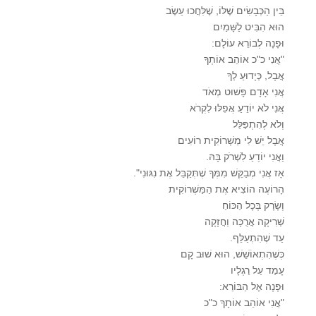
בֵּין הַכְּבָשִׂים שֶׁלּוֹ, שֶׁלִּחֲכוּ עֵשֶׂב
הוּא הִבִּיט לַשָּׁמַיִם
וּפָנָה לְבוֹרֵא עוֹלָם:
"אֲנִי כ"כ אוֹהֵב אוֹתְךָ
אֲבָל, כְּיָדוּעַ לְךָ
אֲנִי אָדָם פָּשׁוּט מְאֹד
אֲנִי לֹא יוֹדֵעַ אֲפִלּוּ לִקְרֹא
וְלֹא לְהִתְפַּלֵּל
אֲבָל יֵשׁ לִי מַשְׁרוֹקִית רוֹעִים
וַאֲנִי יוֹדֵעַ לִשְׁרֹק בָּהּ.
אָז אֲנִי מְבַקֵּשׁ מִמְּךָ שֶׁתְּקַבֵּל אֶת נִגּוּנִי".
הָרוֹעֶה הוֹצִיא אֶת הַמַּשְׁרוֹקִית
וְשָׂרָק בְּכָל הַכּוֹחַ
שְׁרִיקָה אֲרֻכָּה וַחֲזָקָה
עַד שֶׁהִתְעַלֵּף.
כְּשֶׁהִתְאוֹשֵׁשׁ, הוּא שׁוּב קָם
עָמַד עַל רַגְלָיו
וּפָנָה אֶל הַבּוֹרֵא:
"אֲנִי אוֹהֵב אוֹתָךְ כ"כ