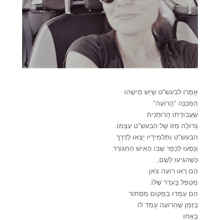
אָמְרוּ לבעש"ט שֶׁיֵּשׁ מִישֶׁהוּ
הַמְּכֻנֶּה "הָרוֹעֶה"
שֶׁעֲבוֹדָתוֹ הָרוּחָנִית
גְּדוֹלָה מִזּוֹ שֶׁל הבעש"ט עַצְמוֹ.
הבעש"ט וְתַלְמִידָיו יָצְאוּ לַדֶּרֶךְ
וְנָסְעוּ לַכְּפָר שֶׁבּוֹ הָאִישׁ הִתְגּוֹרֵר.
כְּשֶׁהִגִּיעוּ לְשָׁם,
הֵם רָאוּ רוֹעֵה צֹאן
מְטַפֵּל בָּעֵדֶר שֶׁלּוֹ.
הֵם עָמְדוּ בַּמָּקוֹם מִסְתּוֹר
בַּזְּמַן שֶׁהָרוֹעֶה עָמַד לוֹ
בָּאָחוּ