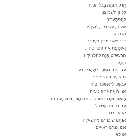
וְזָרַק אוֹתָהּ בְּכָל הַכּוֹחַ
לְכִוּוּן הַשָּׁמַיִם.
לְהַפְתָּעָתָם
שֶׁל הַבֵּעשְׁ"ט וְתַלְמִידָיו
הֵם רָאוּ
יָד יוֹצֵאת מִבֵּין הָעֲנָנִים
וְאוֹסֶפֶת אֶת הַפְּרוּטָה ..
הבעש"ט פָּנָה לְתַלְמִידָיו
וְאָמַר:
עַד הַיּוֹם חָשַׁבְתִּי שֶׁאֲנִי יוֹדֵעַ
מַהִי עֲבוֹדָה רוּחָנִית.
עַכְשָׁו, לָרִאשׁוֹנָה בְּחַיַּי
אֲנִי רוֹאֶה כַּמָּה טָעִיתִי.
כַּאֲשֶׁר אֲנַחְנוּ אוֹהֲבִים אֶת הַבּוֹרֵא בָּרֶגַע הַזֶּה
עִם כָּל מָה שֶׁיֵּשׁ לָנוּ
אוֹ אֵין לָנוּ
אֲנַחְנוּ שׁוֹכְחִים מֵהַשְּׁאֵלָה
אִם אֲנַחְנוּ רְאוּיִים
אוֹ לֹא