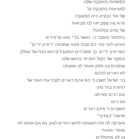
הַפַּשְׁטוּת וְהָאַהֲבָה שֶׁלָּנוּ
לַמְּצִיאוּת הַחוֹבֶקֶת כָּל
שֶׁל אוֹר הַבּוֹרֵא הִיא הַחֲשׁוּבָה
וְהִיא מָה שֶׁמְּבִיאָה לָנוּ מְצִיאוּת
שֶׁל נִסִּים וְנִפְלָאוֹת"
בתלמוד מוסבר כי כאשר בנ"י יצאו מרפידים
והגיעו להר סיני הם סבלו ממה שמכונה "ריפיון ידיים".
כשריפיון ידיים, כך מסבירים המקובלים הוא הכח של עמלק
המקור של הקול הפנימי בראש שלנו
שמכניס בנו ספק ואומר לנו שאנחנו
לא ראויים לכלום.
בני ישראל חשבו כי הם אינם ראויים לקבל את האור של
התורה בהר סיני
וגם רבים מאיתנו
גם כיום
חושבים כי אינם ראויים.
פרשת "במדבר"
מעניקה לנו את העוצמה לחוש ראויים לטוב גם אם אנחנו לא
שומרי מצוות
או לא מתפללים