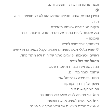
וכשהתודעה מחוברת – השפע זורם.
🌍
בעידן החדש, אנחנו מבינים ששפע הוא לא רק תוצאה – הוא
תדר.
היקום מגיב למה שאנחנו משדרים.
ככל שנבחר להיות בתדר של הכרת תודה, נדיבות, יצירה
ואמונה –
כך נמשוך יותר שפע לחיינו.
💡 שפע כלכלי מגיע כשאנחנו מוכנים לקבל כשאנחנו מרגישים
ראויים, וכשאנחנו פועלים מתוך שליחות ולא מתוך פחד.
תרגול יומי של שפע
הנה כמה אפירמציות מושכות שפע
שתוכלי לומר מדי יום:
תכווני באמירה שנהר של אור
נשפך אלייך דרך הקודקוד
עם הצירוף
– ס.א.ל
> 💫 אני פתוחה לקבל שפע בכל תחום בחיי
> 💫 אני ראויה לשפע, אהבה והגשמה
> 💫 אני יוצרת מציאות של שפע מתוך אור פנימי