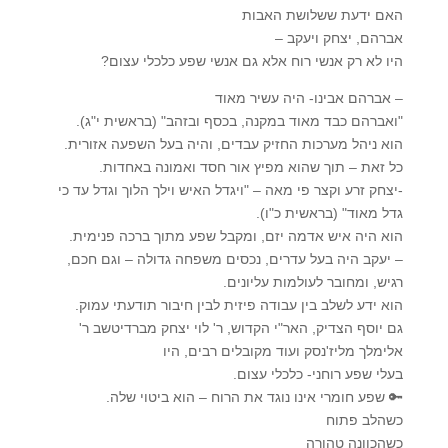
האם ידעת ששלושת האבות
אברהם, יצחק ויעקב –
היו לא רק אנשי רוח אלא גם אנשי שפע כלכלי עצום?
– אברהם אבינו- היה עשיר מאוד
"ואברהם כבד מאוד במקנה, בכסף ובזהב" (בראשית י"ג).
הוא ניהל מערכות החזיק עבדים, והיה בעל השפעה אזורית.
כל זאת – תוך שהוא מפיץ אור חסד ואמונה באחדות.
-יצחק זרע וקצר פי מאה – "ויגדל האיש וילך הלוך וגדל עד כי
גדל מאוד" (בראשית כ"ו).
הוא היה איש אדמה יזם, ומקבל שפע מתוך ברכה פנימית.
– יעקב היה בעל עדרים, נכסים משפחה גדולה – וגם חכם,
רגיש, ומחובר לעולמות עליונים.
הוא ידע לשלב בין עבודה פיזית לבין חיבור תודעתי עמוק.
גם יוסף הצדיק, האר"י הקדוש, ר' לוי יצחק מברדיטשב ר'
אלימלך מליז'נסק ועוד מקובלים רבים, היו
בעלי שפע רוחני- כלכלי עצום.
🔑 שפע חומרי אינו נוגד את הרוח – הוא ביטוי שלה.
כשהלב פתוח
כשהכוונה טהורה