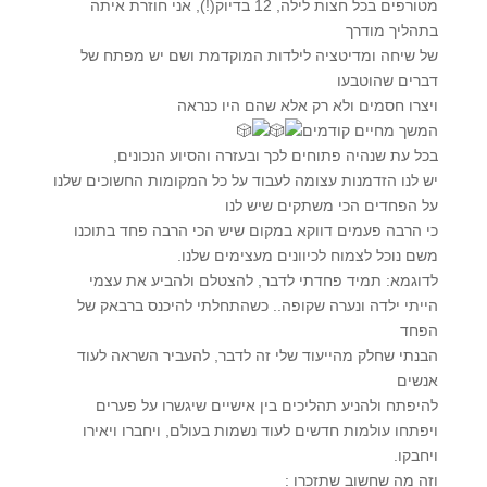
מטורפים בכל חצות לילה, 12 בדיוק(!), אני חוזרת איתה
בתהליך מודרך
של שיחה ומדיטציה לילדות המוקדמת ושם יש מפתח של
דברים שהוטבעו
ויצרו חסמים ולא רק אלא שהם היו כנראה
המשך מחיים קודמים
בכל עת שנהיה פתוחים לכך ובעזרה והסיוע הנכונים,
יש לנו הזדמנות עצומה לעבוד על כל המקומות החשוכים שלנו
על הפחדים הכי משתקים שיש לנו
כי הרבה פעמים דווקא במקום שיש הכי הרבה פחד בתוכנו
משם נוכל לצמוח לכיוונים מעצימים שלנו.
לדוגמא: תמיד פחדתי לדבר, להצטלם ולהביע את עצמי
הייתי ילדה ונערה שקופה.. כשהתחלתי להיכנס ברבאק של
הפחד
הבנתי שחלק מהייעוד שלי זה לדבר, להעביר השראה לעוד
אנשים
להיפתח ולהניע תהליכים בין אישיים שיגשרו על פערים
ויפתחו עולמות חדשים לעוד נשמות בעולם, ויחברו ויאירו
ויחבקו.
וזה מה שחשוב שתזכרו :