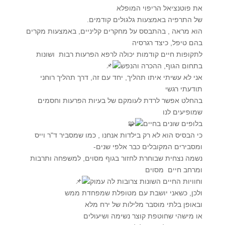
את פוטנציאל הריפוי המופלא
של התרפיה באמצעות גלגולים קודמים.
הוא מראה , בהתבסס על מחקרים קליניים, באמצעות מקרים
בהם טיפל, כיצד רגרסיה
לתקופות חיים קודמות יכולה לרפא הפרעות רבות ושונות
בתחום הגוף, ההכרה והנפש
אני לא עשיתי איתו תהליך, יחד עם זה, דרך תהליך רוחני
תודעתי רגשי
בהחלט אפשר לרדת לעומקם של בעיות הפרעות וחסמים
שמופיעים לנו
בלופים שונים בחיים
כי הבסיס הוא לא רק בילדות אנחנו , כמו שמסביר ד"ר וייס
ומסבירים המקובלים כבר אלפי שנים-
נשמה נצחית שבוחרת לחזור בגוף מסוים, למשפחה ותרבות
ומרחב חיים מסוים
וחוויות החיים השונות צרובות לה עמוק
ולכן, כשאני יושבת עם מטופלת שמפחדת ממש
ובאופן בלתי מוסבר מלילות של ירח מלא
או מישהי שחוטפת קוצר נשימה ושיעולים