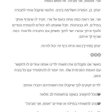
אני: אמממ, אני מבינה. אז ממש כעסת
יונתן: כן. המורה השלימה בינינו. הלוואי שיקבל אותי לחבורה
אני: אני רואה כמה אתה כועס על ארי. תגיד לו שיצרף אותך
במילים, לא בבעיטות. חבל שאנחנו לא יכולים להצמיח כנפיים
ולעוף איתך עכשיו ישר לתוך משחק עם החבורה ולראות כמה
שכיף לך איתם.
יונתן (מחייך):וואו איזה כיף זה יכול להיות.
🙂🙂🙂
כאשר אנו מקבלים את רגשות ילדינו אנחנו עוזרים לו לתקשר
עם האמת הפנימית שלו. וזה יעזור לו להתמודד עם כל בעיה
וכאב.
ילדים זקוקים לכך שיקבלו את רגשותיהם ויכבדו אותם:
🧩
נוכל להקשיב בשקט ובתשומת לב מלאה
🧩
נגיב לרגשותיו במילה או שתיים "אממ, אני מבינה"