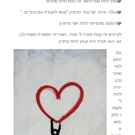
🧩
נוכל לתת שם לרגש "זה בטח נורא מכעיס"
🧩
נעלה איתו על כנפי הדמיון "נטוס לחבורה עם כנפיים.."
🧩
הימנעו מהפיתוי לתת ישר פיתרון.
לעיתים זה קצת מזכיר לי אותי, כשהייתי מספרת משהו לבן
זוגי הוא תמיד היה קופץ לתת פתרון.
עם
הזמן
למד
שהכי
נכון
יהיה
לתת
לי
לשחר
ר לחץ
ופשו
ט